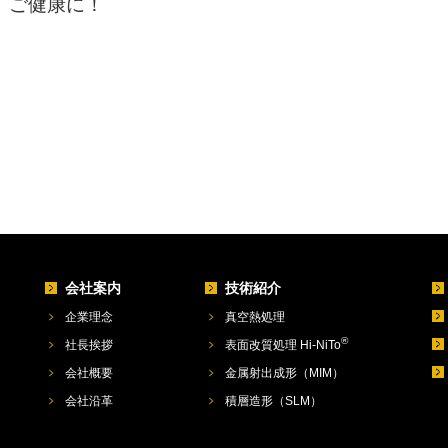
ご健康に！
会社案内
技術紹介
企業理念
真空熱処理
®
社長挨拶
表面改質処理 Hi-NiTo
会社概要
金属射出成形（MIM）
会社沿革
積層造形（SLM）