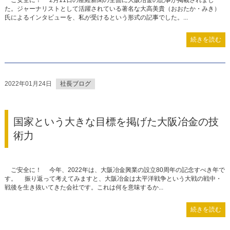
ご安全に！ 2月11日の産経新聞の全面に大阪冶金の記事が掲載されまし
た。ジャーナリストとして活躍されている著名な大高美貴（おおたか・みき）
氏によるインタビューを、私が受けるという形式の記事でした。...
続きを読む
2022年01月24日
社長ブログ
国家という大きな目標を掲げた大阪冶金の技
術力
ご安全に！ 今年、2022年は、大阪冶金興業の設立80周年の記念すべき年で
す。 振り返って考えてみますと、大阪冶金は太平洋戦争という大戦の戦中・
戦後を生き抜いてきた会社です。これは何を意味するか...
続きを読む