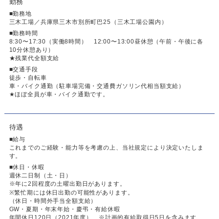
勤務
■勤務地
三木工場／兵庫県三木市別所町巴25（三木工場公園内）
■勤務時間
8:30〜17:30（実働8時間） 12:00〜13:00昼休憩（午前・午後に各
10分休憩あり）
★残業代全額支給
■交通手段
徒歩・自転車
車・バイク通勤（駐車場完備・交通費ガソリン代相当額支給）
★ほぼ全員が車・バイク通勤です。
待遇
■給与
これまでのご経験・能力等を考慮の上、当社規定により決定いたしま
す。
■休日・休暇
週休二日制（土・日）
※年に2回程度の土曜出勤日があります。
※繁忙期には休日出勤の可能性があります。
（休日・時間外手当全額支給）
GW・夏期・年末年始・慶弔・有給休暇
年間休日120日（2021年度） ※計画的有給取得日5日を含みます