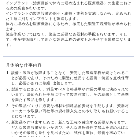
インプラント（治療目的で体内に埋め込まれる医療機器）の生産におけ
る次の業務を行います。
インプラントの製造設備の保守・維持・改善を実施しながら、定められ
た手順に則りインプラントを製造します。
体内に埋め込む医療機器になるため、徹底した製造工程管理が求められ
ます。
製造作業だけではなく、製造に必要な資器材の手配も行います。そし
て、生産技術職として新たな製造工程の確立もお任せする業務になりま
す。
具体的な仕事内容
設備・装置が故障することなく、安定した製造業務が続けられるこ
とが必要であり、そのために製造に使用する設備・装置を点検保守
し、必要があれば修繕･改善します。
製造するにあたり、満足すべき合格基準や作業の手順は決められて
います。決められた手順に従って製造作業し、その結果として基準
を満たす製品を作ります。
その製品づくりに必要な機材や消耗品的資材を手配します。資器材
メーカーや取扱い商社等の資材購入先とのやり取りもお願いするこ
とになります。
新製品を作り出すために、新たな工程を確立する必要があります。
どんな製造設備が良いか選び、そんな運転条件で加工を進めればよ
いかその最適な条件を見出すため、試作を重ね、最善を求めてい