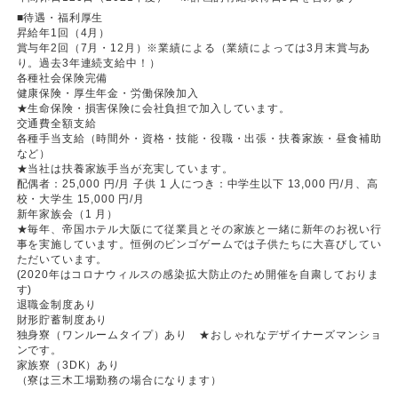
■待遇・福利厚生
昇給年1回（4月）
賞与年2回（7月・12月）※業績による（業績によっては3月末賞与あ
り。過去3年連続支給中！）
各種社会保険完備
健康保険・厚生年金・労働保険加入
★生命保険・損害保険に会社負担で加入しています。
交通費全額支給
各種手当支給（時間外・資格・技能・役職・出張・扶養家族・昼食補助
など）
★当社は扶養家族手当が充実しています。
配偶者：25,000 円/月 子供 1 人につき：中学生以下 13,000 円/月、高
校・大学生 15,000 円/月
新年家族会（1 月）
★毎年、帝国ホテル大阪にて従業員とその家族と一緒に新年のお祝い行
事を実施しています。恒例のビンゴゲームでは子供たちに大喜びしてい
ただいています。
(2020年はコロナウィルスの感染拡大防止のため開催を自粛しておりま
す)
退職金制度あり
財形貯蓄制度あり
独身寮（ワンルームタイプ）あり ★おしゃれなデザイナーズマンショ
ンです。
家族寮（3DK）あり
（寮は三木工場勤務の場合になります）