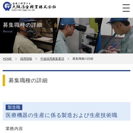
募集職種の詳細
Recruit
HOME
採用情報
中途採用募集要項
募集職種の詳細
募集職種の詳細
製造職
医療機器の生産に係る製造および生産技術職
業務内容